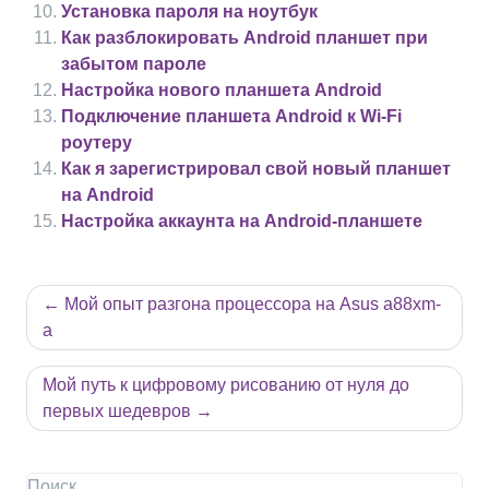
Установка пароля на ноутбук
Как разблокировать Android планшет при
забытом пароле
Настройка нового планшета Android
Подключение планшета Android к Wi-Fi
роутеру
Как я зарегистрировал свой новый планшет
на Android
Настройка аккаунта на Android-планшете
Навигация
Мой опыт разгона процессора на Asus a88xm-
по
a
записям
Мой путь к цифровому рисованию от нуля до
первых шедевров
Поиск