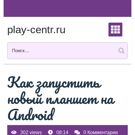
Перейти
к
содержимому
play-centr.ru
Как запустить
новый планшет на
Android
302 views
08:14
0 Комментарии