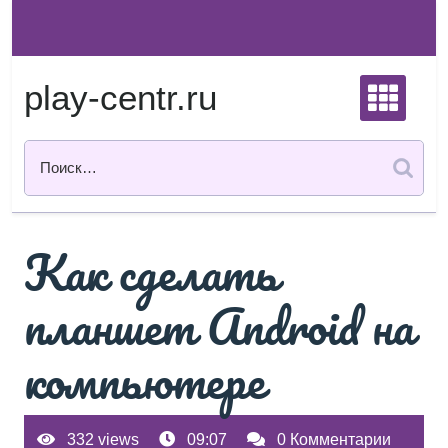
Перейти
к
содержимому
play-centr.ru
Как сделать
планшет Android на
компьютере
332 views
09:07
0 Комментарии