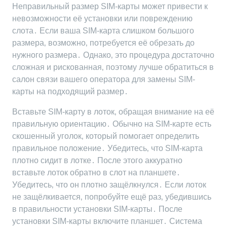
Неправильный размер SIM-карты может привести к
невозможности её установки или повреждению
слота․ Если ваша SIM-карта слишком большого
размера‚ возможно‚ потребуется её обрезать до
нужного размера․ Однако‚ это процедура достаточно
сложная и рискованная‚ поэтому лучше обратиться в
салон связи вашего оператора для замены SIM-
карты на подходящий размер․
Вставьте SIM-карту в лоток‚ обращая внимание на её
правильную ориентацию․ Обычно на SIM-карте есть
скошенный уголок‚ который помогает определить
правильное положение․ Убедитесь‚ что SIM-карта
плотно сидит в лотке․ После этого аккуратно
вставьте лоток обратно в слот на планшете․
Убедитесь‚ что он плотно защёлкнулся․ Если лоток
не защёлкивается‚ попробуйте ещё раз‚ убедившись
в правильности установки SIM-карты․ После
установки SIM-карты включите планшет․ Система