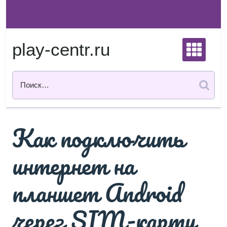
Перейти
к
содержимому
play-centr.ru
Как подключить
интернет на
планшет Android
через SIM-карту