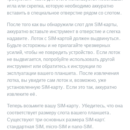
игла или скрепка‚ которую необходимо аккуратно
вставить в специальное отверстие рядом со слотом․
После того как вы обнаружили слот для SIM-карты‚
аккуратно вставьте инструмент в отверстие и слегка
надавите․ Лоток с SIM-картой должен выдвинуться․
Будьте осторожны и не прилагайте чрезмерных
усилий‚ чтобы не повредить устройство․ Если лоток
не выдвигается‚ попробуйте использовать другой
инструмент или обратитесь к инструкции по
эксплуатации вашего планшета․ После извлечения
лотка‚ вы увидите сам лоток и‚ возможно‚ уже
установленную SIM-карту․ Если это так‚ аккуратно
извлеките её․
Теперь возьмите вашу SIM-карту․ Убедитесь‚ что она
соответствует размеру слота вашего планшета․
Существуют три основных размера SIM-карт⁚
стандартная SIM‚ micro-SIM и nano-SIM․