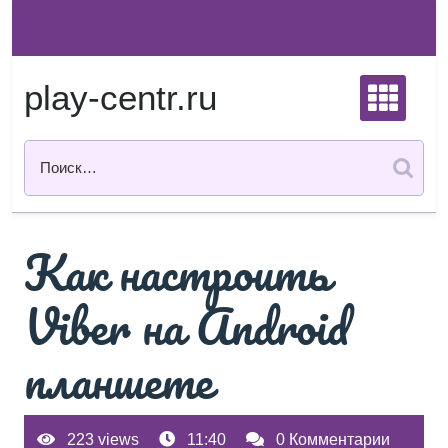
Перейти
к
содержимому
play-centr.ru
Как настроить
Viber на Android
планшете
223 views
11:40
0 Комментарии