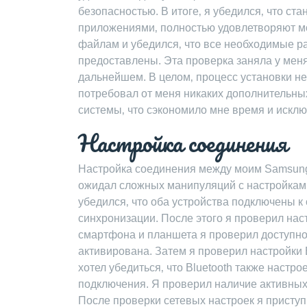
безопасностью. В итоге‚ я убедился‚ что с
приложениями‚ полностью удовлетворяют мо
файлам и убедился‚ что все необходимые 
предоставлены. Эта проверка заняла у мен
дальнейшем. В целом‚ процесс установки н
потребовал от меня никаких дополнительны
системы‚ что сэкономило мне время и иск
Настройка соединения
Настройка соединения между моим Samsung 
ожидал сложных манипуляций с настройками
убедился‚ что оба устройства подключены к 
синхронизации. После этого я проверил нас
смартфона и планшета я проверил доступно
активирована. Затем я проверил настройки 
хотел убедиться‚ что Bluetooth также настр
подключения. Я проверил наличие активных 
После проверки сетевых настроек я приступ