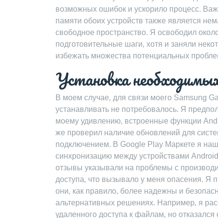
возможных ошибок и ускорило процесс. Важн
памяти обоих устройств также является не
свободное пространство. Я освободил около
подготовительные шаги‚ хотя и заняли неко
избежать множества потенциальных пробле
Установка необходимых
В моем случае‚ для связи моего Samsung Ga
устанавливать не потребовалось. Я предпол
моему удивлению‚ встроенные функции Andro
же проверил наличие обновлений для сист
подключением. В Google Play Маркете я н
синхронизацию между устройствами Android‚
отзывы указывали на проблемы с производ
доступа‚ что вызывало у меня опасения. Я 
они‚ как правило‚ более надежны и безопа
альтернативных решениях. Например‚ я ра
удаленного доступа к файлам‚ но отказался 