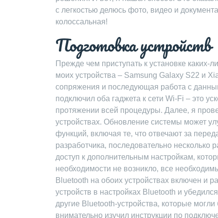
с легкостью делюсь фото‚ видео и докумен
колоссальная!
Подготовка устройств
Прежде чем приступать к установке каких-л
моих устройства – Samsung Galaxy S22 и Xia
сопряжения и последующая работа с данным
подключил оба гаджета к сети Wi-Fi – это у
протяжении всей процедуры. Далее‚ я пров
устройствах. Обновление системы может ул
функций‚ включая те‚ что отвечают за пере
разработчика‚ последовательно несколько р
доступ к дополнительным настройкам‚ котор
необходимости не возникло‚ все необходимы
Bluetooth на обоих устройствах включен и р
устройств в настройках Bluetooth и убедился
другие Bluetooth-устройства‚ которые могл
внимательно изучил инструкции по подключе