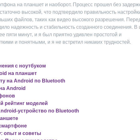
ртфона на планшет и наоборот. Процесс прошел без задерж
статочно высокой‚ что подтвердило правильность настройк
льших файлов‚ таких как видео высокого разрешения. Пере
ило надежность и стабильность созданного соединения. В 
е пяти минут‚ и я был приятно удивлен простотой и
кими и понятными‚ и я не встретил никаких трудностей.
нения с ноутбуком
oid на планшет
у на Android по Bluetooth
а Android
тфонов
й рейтинг моделей
ndroid-устройство по Bluetooth
ланшете
 смартфоне
: опыт и советы