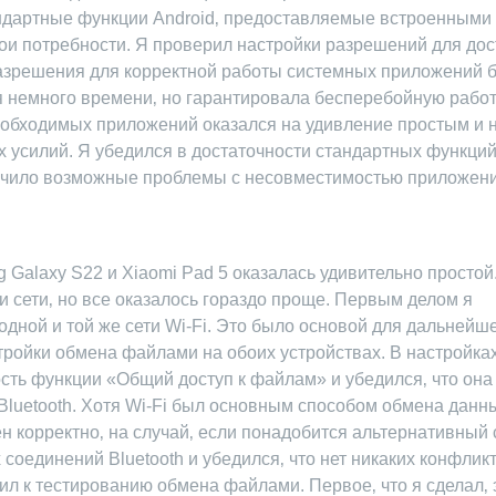
тандартные функции Android‚ предоставляемые встроенными
и потребности. Я проверил настройки разрешений для дос
разрешения для корректной работы системных приложений 
я немного времени‚ но гарантировала бесперебойную работ
еобходимых приложений оказался на удивление простым и 
х усилий. Я убедился в достаточности стандартных функци
лючило возможные проблемы с несовместимостью приложени
Galaxy S22 и Xiaomi Pad 5 оказалась удивительно простой
 сети‚ но все оказалось гораздо проще. Первым делом я
одной и той же сети Wi-Fi. Это было основой для дальнейш
тройки обмена файлами на обоих устройствах. В настройка
сть функции «Общий доступ к файлам» и убедился‚ что она
Bluetooth. Хотя Wi-Fi был основным способом обмена данн
оен корректно‚ на случай‚ если понадобится альтернативный
соединений Bluetooth и убедился‚ что нет никаких конфликт
ил к тестированию обмена файлами. Первое‚ что я сделал‚ 