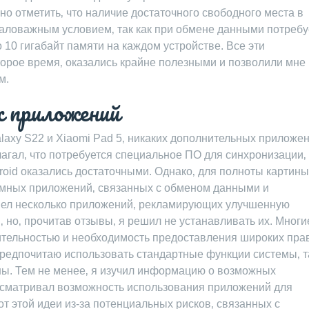
о отметить‚ что наличие достаточного свободного места в
маловажным условием‚ так как при обмене данными потребу
 10 гигабайт памяти на каждом устройстве. Все эти
торое время‚ оказались крайне полезными и позволили мне
м.
 приложений
laxy S22 и Xiaomi Pad 5‚ никаких дополнительных приложе
агал‚ что потребуется специальное ПО для синхронизации‚ 
id оказались достаточными. Однако‚ для полноты картины‚
емных приложений‚ связанных с обменом данными и
ашел несколько приложений‚ рекламирующих улучшенную
 но‚ прочитав отзывы‚ я решил не устанавливать их. Многи
ительностью и необходимость предоставления широких пра
предпочитаю использовать стандартные функции системы‚ т
сны. Тем не менее‚ я изучил информацию о возможных
ссматривал возможность использования приложений для
от этой идеи из-за потенциальных рисков‚ связанных с