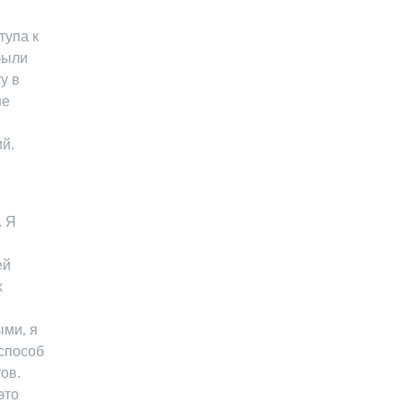
тупа к
были
у в
не
й
й.
. Я
ей
х
ыми‚ я
 способ
ов.
это