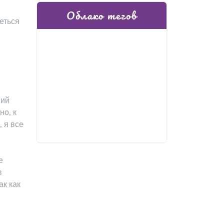
Облако тегов
еться
ний
но‚ к
 я все
е
в
ак как