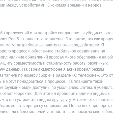
тами между устройствами. Экономия времени и нервов
ибо приложений или настройке соединения‚ я убедился‚ что
omi Pad 5 – полностью заряжены. Это важно‚ так как проце
и могут потребовать значительного заряда батареи. Я
скорило процесс и обеспечило стабильное соединение на
ерил наличие обновлений программного обеспечения на об
учшить совместимость и стабильность работы различных
дачу данных. На своем смартфоне я активировал режим
аз тапнув по номеру сборки в разделе «О телефоне». Это о
ые могут понадобиться в процессе. На планшете такой
е функции были доступны по умолчанию. Затем‚ я убедился
аботает корректно. Для этого я проверил наличие видимых
‚ что оба устройства видны друг другу. Я также отключил вс
и бы помешать процессу сопряжения. После всех проверок‚ 
нию для обеих моделей устройств – это помогло мне избеж