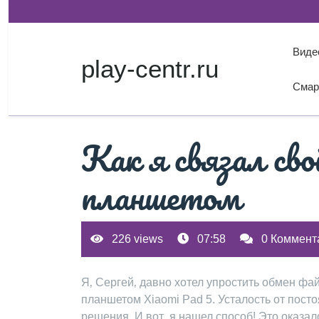
Перейти
к
содержимому
Виде
play-centr.ru
Смар
Как я связал св
планшетом
226 views
07:58
0 Коммент
Я‚ Сергей‚ давно хотел упростить обмен ф
планшетом Xiaomi Pad 5. Усталость от пост
решения. И вот‚ я нашел способ! Это оказал