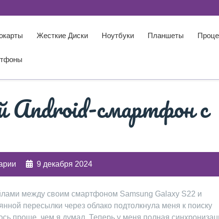
окарты
Жесткие Диски
Ноутбуки
Планшеты
Проце
тфоны
ой Android-смартфон с
арии
9 декабря 2024
айлами между своим смартфоном Samsung Galaxy S22 и
оянной пересылки через облако подтолкнула меня к поиску
ось проще‚ чем я думал. Теперь у меня полная синхронизаци