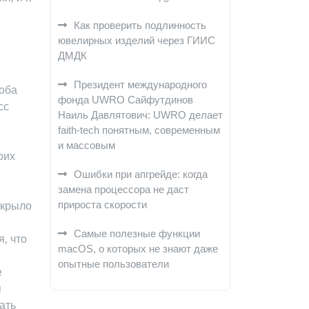
Как проверить подлинность
ювелирных изделий через ГИИС
ДМДК
Президент международного
 оба
фонда UWRO Сайфутдинов
сс
Наиль Давлятович: UWRO делает
faith-tech понятным, современным
и массовым
оих
Ошибки при апгрейде: когда
замена процессора не даст
прироста скорости
ткрыло
Самые полезные функции
‚ что
macOS, о которых не знают даже
опытные пользователи
е
я
ать